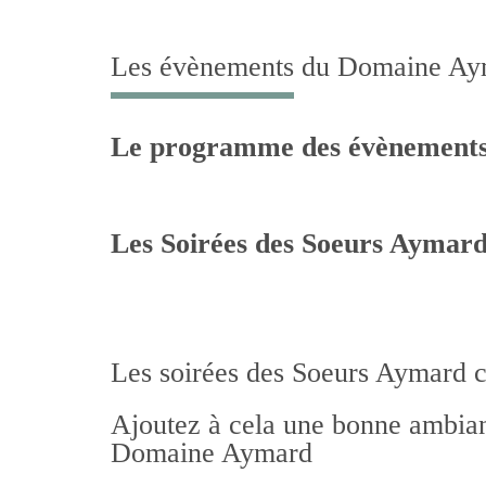
t
o
Les évènements du Domaine Ay
c
o
n
Le programme des évènements
t
e
n
Les Soirées des Soeurs Aymar
t
Les soirées des Soeurs Aymard c’
Ajoutez à cela une bonne ambian
Domaine Aymard